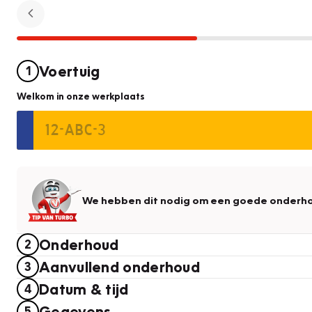
Voertuig
1
Welkom in onze werkplaats
We hebben dit nodig om een goede onderho
Onderhoud
2
Aanvullend onderhoud
3
Datum & tijd
4
Gegevens
5