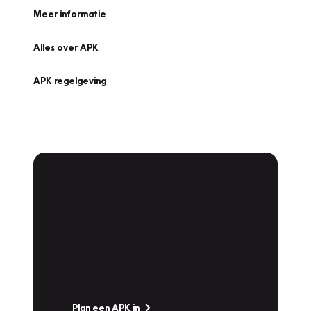
Meer informatie
Alles over APK
APK regelgeving
APK Keuring bij
Vakgarage!
Is het weer tijd voor de jaarlijkse APK? Ga
snel naar Vakgarage bij u in de buurt, en ga
zonder zorgen de weg op!
Plan een APK in