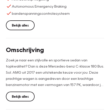
Autonomous Emergency Braking
bandenspanningscontrolesysteem
Bekijk alles
Omschrijving
Zoek je naar een stijlvolle en sportieve sedan van
topkwaliteit? Dan is deze Mercedes-benz C-klasse 180 Bus.
Sol. AMG uit 2017 een uitstekende keuze voor jou. Deze
prachtige wagen is aangedreven door een krachtige
benzinemotor met een vermogen van 157 PK, waardoor je
altijd een prestatiegerichte rijervaring zult beleven. Met een
kilometerstand van 131557 op de teller is deze auto nog in
Bekijk alles
topconditie en klaar voor vele kilometers rijplezier.