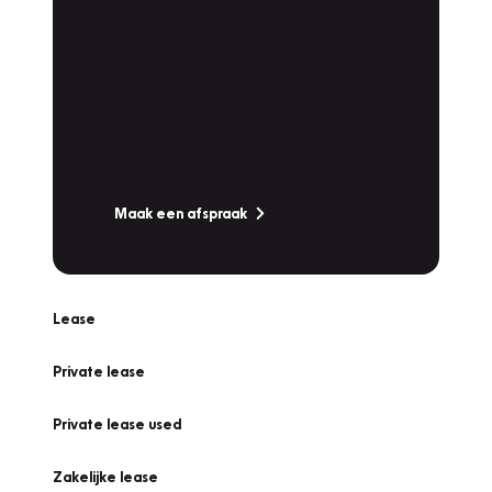
Plan een
Werkplaatsafspraak
Is uw auto toe aan Onderhoud,
Bandenwissel of een Vakantiecheck? Plan
online een afspraak!
Maak een afspraak
Lease
Private lease
Private lease used
Zakelijke lease