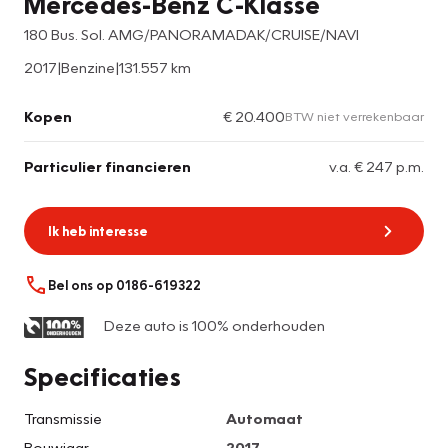
Mercedes-Benz C-Klasse
180 Bus. Sol. AMG/PANORAMADAK/CRUISE/NAVI
2017
|
Benzine
|
131.557 km
Kopen
€ 20.400
BTW niet verrekenbaar
Particulier financieren
v.a. € 247 p.m.
Ik heb interesse
Bel ons op 0186-619322
Deze auto is 100% onderhouden
Specificaties
Transmissie
Automaat
Bouwjaar
2017