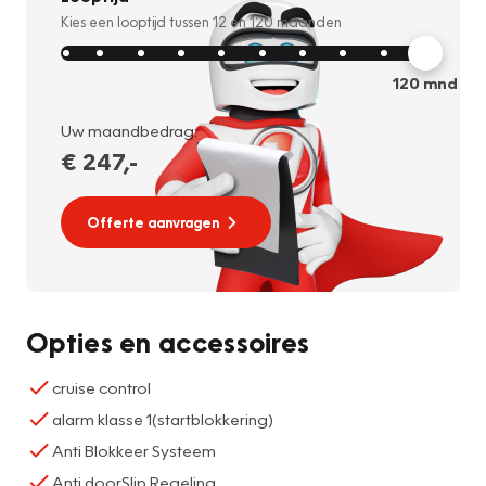
Kies een looptijd tussen
12
en
120
maanden
120
mnd
Uw maandbedrag:
€ 247
,-
Offerte aanvragen
Opties en accessoires
cruise control
alarm klasse 1(startblokkering)
Anti Blokkeer Systeem
Anti doorSlip Regeling