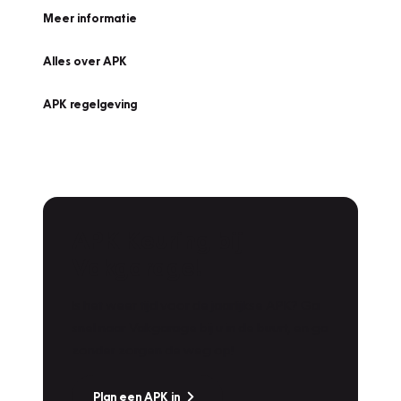
Meer informatie
Alles over APK
APK regelgeving
APK Keuring bij
Vakgarage!
Is het weer tijd voor de jaarlijkse APK? Ga
snel naar Vakgarage bij u in de buurt, en ga
zonder zorgen de weg op!
Plan een APK in