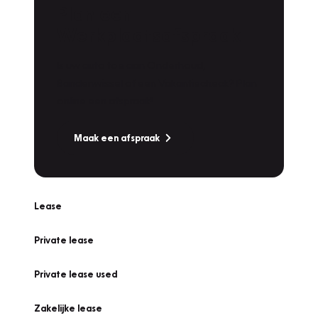
Plan een
Werkplaatsafspraak
Is uw auto toe aan Onderhoud,
Bandenwissel of een Vakantiecheck? Plan
online een afspraak!
Maak een afspraak
Lease
Private lease
Private lease used
Zakelijke lease