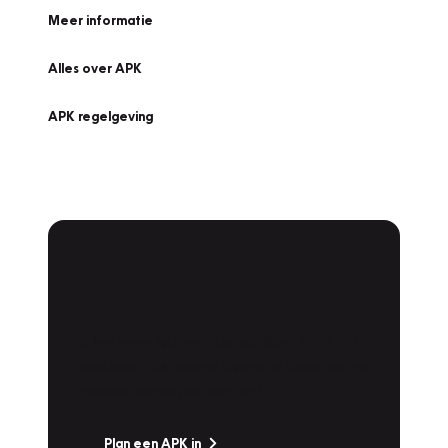
Meer informatie
Alles over APK
APK regelgeving
APK Keuring bij
Vakgarage!
Is het weer tijd voor de jaarlijkse APK? Ga
snel naar Vakgarage bij u in de buurt, en ga
zonder zorgen de weg op!
Plan een APK in