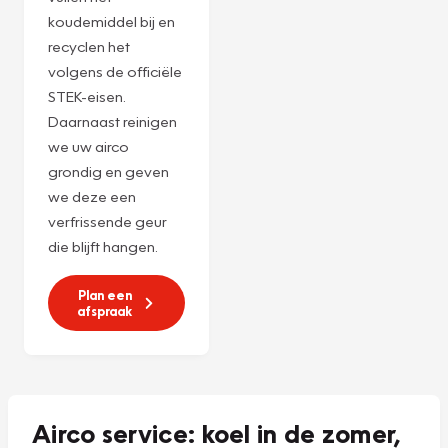
Servicebeurt
r1234yf
Ervaar de ultieme
verwennerij voor
uw airco met onze
Combi-servicebeurt
voor
€ 225,-***
! We
vullen het
koudemiddel bij en
recyclen het
volgens de officiële
STEK-eisen.
Daarnaast reinigen
we uw airco
grondig en geven
we deze een
verfrissende geur
die blijft hangen.