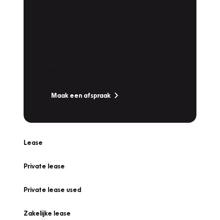
Plan een
Werkplaatsafspraak
Is uw auto toe aan Onderhoud,
Bandenwissel of een Vakantiecheck? Plan
online een afspraak!
Maak een afspraak
Lease
Private lease
Private lease used
Zakelijke lease