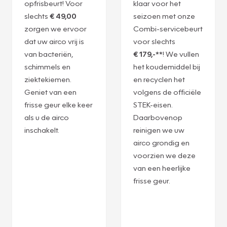
opfrisbeurt! Voor
klaar voor het
slechts
€ 49,00
seizoen met onze
zorgen we ervoor
Combi-servicebeurt
dat uw airco vrij is
voor slechts
van bacteriën,
€ 179,-**
! We vullen
schimmels en
het koudemiddel bij
ziektekiemen.
en recyclen het
Geniet van een
volgens de officiële
frisse geur elke keer
STEK-eisen.
als u de airco
Daarbovenop
inschakelt.
reinigen we uw
airco grondig en
voorzien we deze
van een heerlijke
frisse geur.