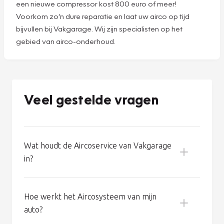
Goed airco-onderhoud voorkomt problemen. Aan een
goed werkende airco raakt u zo gewend. En dan kunt u al
gauw denken dat het systeem helemaal geen
onderhoud nodig heeft. Maar niets is minder waar: zelfs
een goed werkende airco verliest 8% tot 10%
koudemiddel per jaar. En dus wordt de koelcapaciteit van
uw auto na een paar jaar fors minder. Bovendien kan een
tekort aan koudemiddel de compressor beschadigen. En
een nieuwe compressor kost 800 euro of meer!
Voorkom zo’n dure reparatie en laat uw airco op tijd
bijvullen bij Vakgarage. Wij zijn specialisten op het
gebied van airco-onderhoud.
Veel gestelde vragen