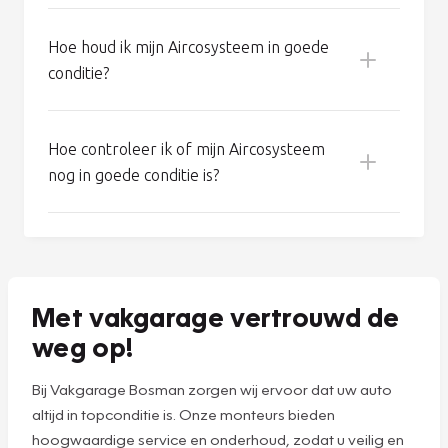
Wat houdt de Aircoservice van Vakgarage
in?
Hoe werkt het Aircosysteem van mijn
auto?
Hoe houd ik mijn Aircosysteem in goede
conditie?
Koel een erg warme auto eerst met open
ramen en deuren, zodat de meeste warmte
Hoe controleer ik of mijn Aircosysteem
kan vervliegen.
nog in goede conditie is?
Schakel de airco vijf minuten voor aankomst
uit: zo beperkt u condensvorming en