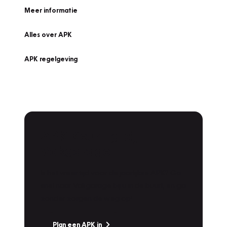
Meer informatie
Alles over APK
APK regelgeving
APK Keuring bij
Vakgarage!
Is het weer tijd voor de jaarlijkse APK? Ga
snel naar Vakgarage bij u in de buurt, en ga
zonder zorgen de weg op!
Plan een APK in