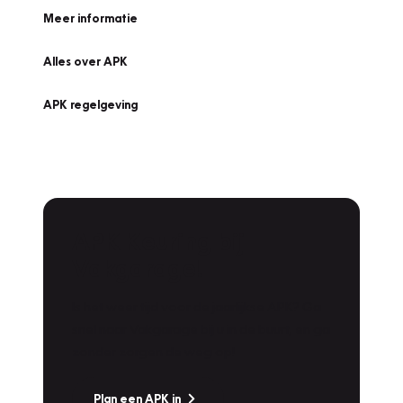
Meer informatie
Alles over APK
APK regelgeving
APK Keuring bij
Vakgarage!
Is het weer tijd voor de jaarlijkse APK? Ga
snel naar Vakgarage bij u in de buurt, en ga
zonder zorgen de weg op!
Plan een APK in