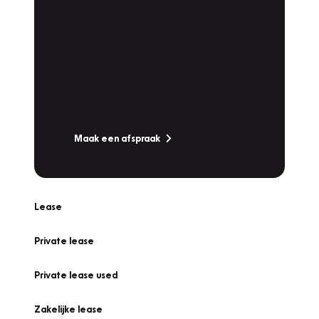
Plan een
Werkplaatsafspraak
Is uw auto toe aan Onderhoud,
Bandenwissel of een Vakantiecheck? Plan
online een afspraak!
Maak een afspraak
Lease
Private lease
Private lease used
Zakelijke lease