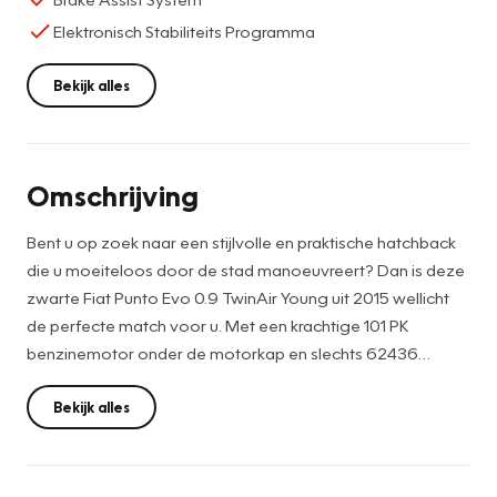
Elektronisch Stabiliteits Programma
Bekijk alles
Omschrijving
Bent u op zoek naar een stijlvolle en praktische hatchback
die u moeiteloos door de stad manoeuvreert? Dan is deze
zwarte Fiat Punto Evo 0.9 TwinAir Young uit 2015 wellicht
de perfecte match voor u. Met een krachtige 101 PK
benzinemotor onder de motorkap en slechts 62436
kilometer op de teller, biedt deze auto de ideale
combinatie van prestaties en zuinigheid.
Bekijk alles
Een van de hoogtepunten van deze Fiat Punto Evo is de
aanwezigheid van airconditioning, waardoor u zelfs tijdens