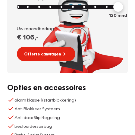
120
mnd
Uw maandbedrag:
€ 106
,-
Offerte aanvragen
Opties en accessoires
alarm klasse 1(startblokkering)
Anti Blokkeer Systeem
Anti doorSlip Regeling
bestuurdersairbag
Brake Assist System