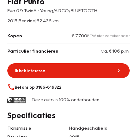
Fiat Punto
Evo 0.9 TwinAir Young/AIRCO/BLUETOOTH
2015
|
Benzine
|
62.436 km
Kopen
€ 7.700
BTW niet verrekenbaar
Particulier financieren
v.a. € 106 p.m.
Ik heb interesse
Bel ons op 0186-619322
Deze auto is 100% onderhouden
Specificaties
Transmissie
Handgeschakeld
Bouwjaar
2015