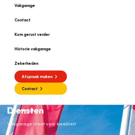
Vakgarage
Contact
Kom gerust verder
Historie vakgarage
Zekerheden
Afspraak maken
Contact
Diensten
Homepage
Vakgarage staat voor kwaliteit