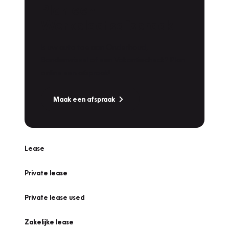
Plan een
Werkplaatsafspraak
Is uw auto toe aan Onderhoud,
Bandenwissel of een Vakantiecheck? Plan
online een afspraak!
Maak een afspraak
Lease
Private lease
Private lease used
Zakelijke lease