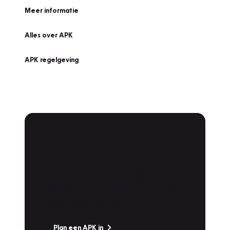
Meer informatie
Alles over APK
APK regelgeving
APK Keuring bij
Vakgarage!
Is het weer tijd voor de jaarlijkse APK? Ga
snel naar Vakgarage bij u in de buurt, en ga
zonder zorgen de weg op!
Plan een APK in