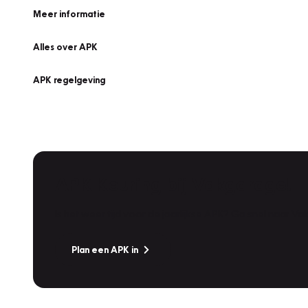
Meer informatie
Alles over APK
APK regelgeving
APK Keuring bij Vakgarage!
Is het weer tijd voor de jaarlijkse APK? Ga snel naar V
Plan een APK in