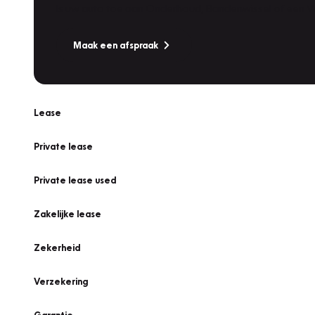
Is uw auto toe aan Onderhoud, Bandenwissel of een Va
Maak een afspraak
Lease
Private lease
Private lease used
Zakelijke lease
Zekerheid
Verzekering