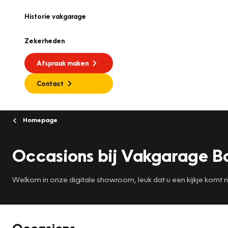
Historie vakgarage
Zekerheden
Afspraak maken
Contact
Homepage
Occasions bij Vakgarage 
Welkom in onze digitale showroom, leuk dat u een kijkje komt
Occasions