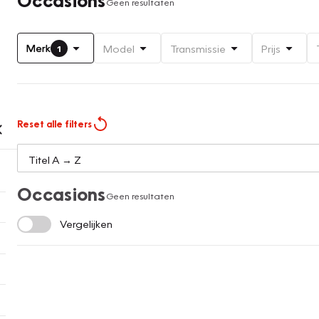
Geen resultaten
Merk
Model
Transmissie
Prijs
1
Reset alle filters
Occasions
Geen resultaten
Vergelijken