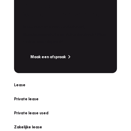
Plan een
Werkplaatsafspraak
Is uw auto toe aan Onderhoud,
Bandenwissel of een Vakantiecheck? Plan
online een afspraak!
Maak een afspraak
Lease
Private lease
Private lease used
Zakelijke lease