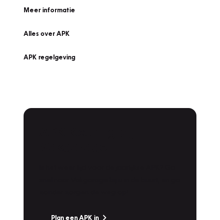
Meer informatie
Alles over APK
APK regelgeving
APK Keuring bij
Vakgarage!
Is het weer tijd voor de jaarlijkse APK? Ga
snel naar Vakgarage bij u in de buurt, en ga
zonder zorgen de weg op!
Plan een APK in