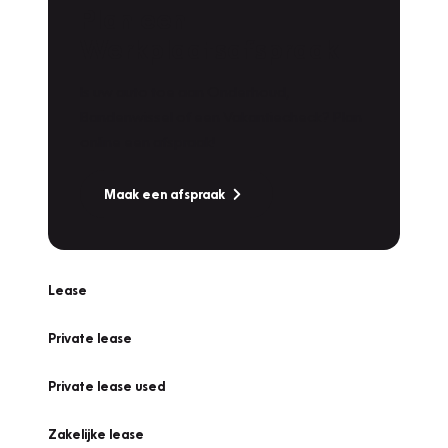
Plan een
Werkplaatsafspraak
Is uw auto toe aan Onderhoud,
Bandenwissel of een Vakantiecheck? Plan
online een afspraak!
Maak een afspraak
Lease
Private lease
Private lease used
Zakelijke lease