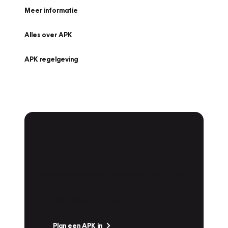
Meer informatie
Alles over APK
APK regelgeving
APK Keuring bij
Vakgarage!
Is het weer tijd voor de jaarlijkse APK? Ga
snel naar Vakgarage bij u in de buurt, en ga
zonder zorgen de weg op!
Plan een APK in