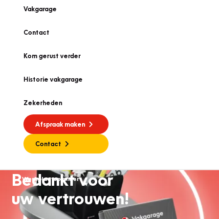
Vakgarage
Contact
Kom gerust verder
Historie vakgarage
Zekerheden
Afspraak maken
Contact
Bedankt voor
Werkplaatsplanner
uw vertrouwen!